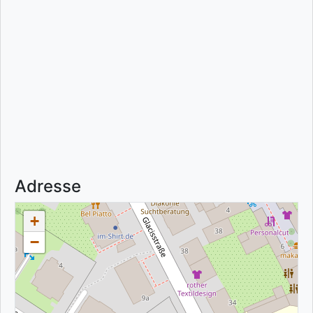
Adresse
+
−