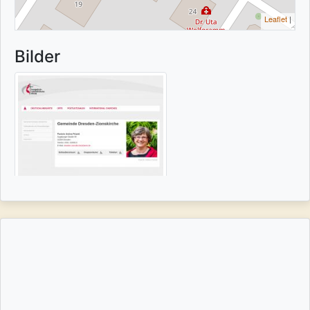
Leaflet
|
Bilder