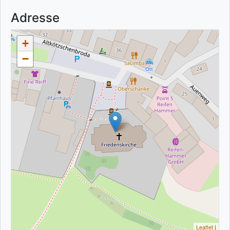
Adresse
+
−
Leaflet
|