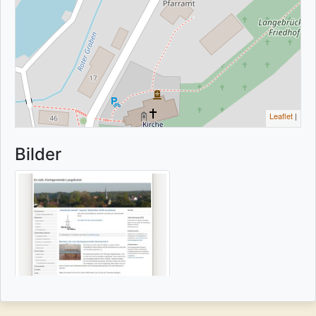
Leaflet
|
Bilder