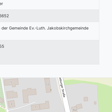
er
6652
 55