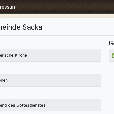
ressum
meinde Sacka
G
erische Kirche
onen
end des Gottesdienstes)