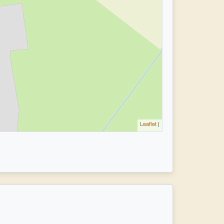
Leaflet
|