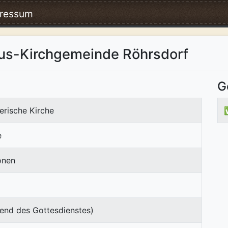
ressum
äus-Kirchgemeinde Röhrsdorf
G
erische Kirche
e
onen
end des Gottesdienstes)