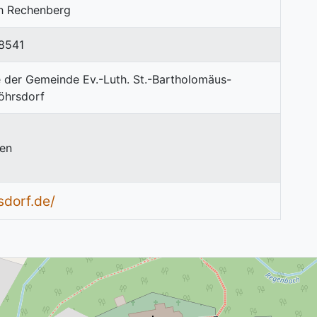
ph Rechenberg
8541
sen
dorf.de/