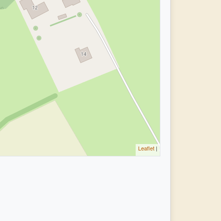
Leaflet
|