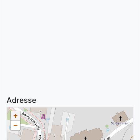
Adresse
+
−