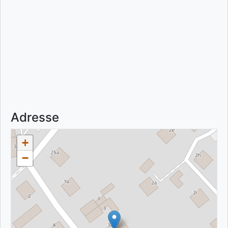
Adresse
+
−