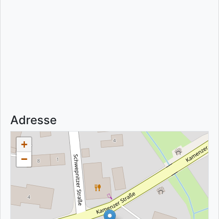
Adresse
+
−