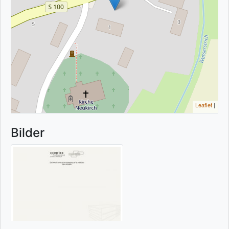
Leaflet
|
Bilder