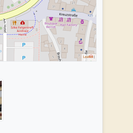
Leaflet
|