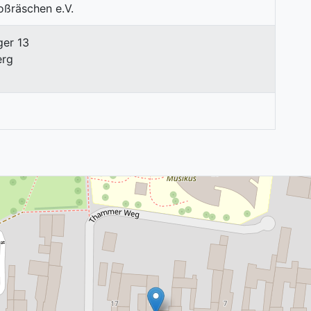
ger 13
erg