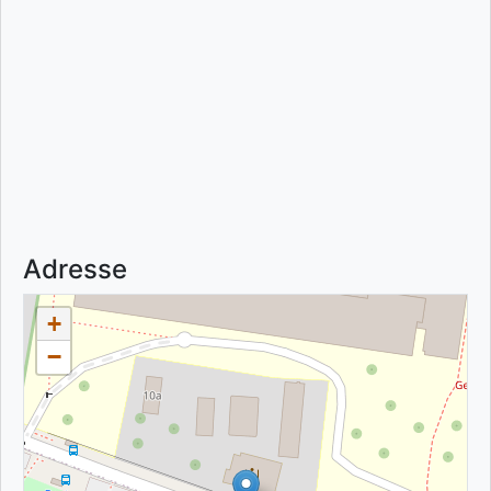
Adresse
+
−