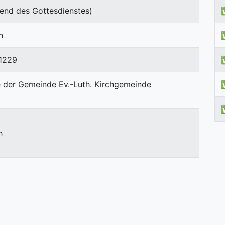
end des Gottesdienstes)
n
1229
h