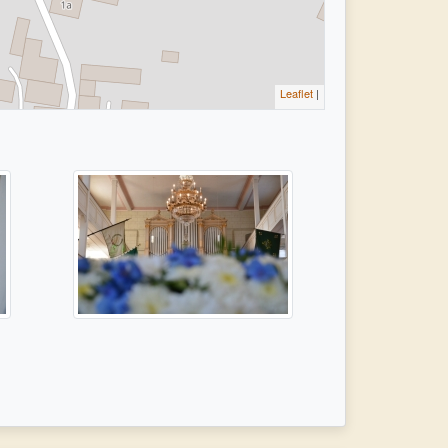
Leaflet
|