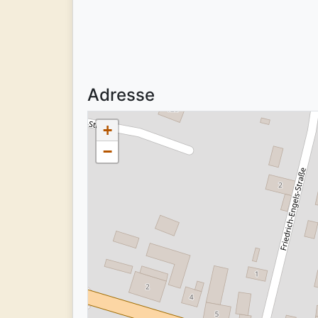
Adresse
+
−