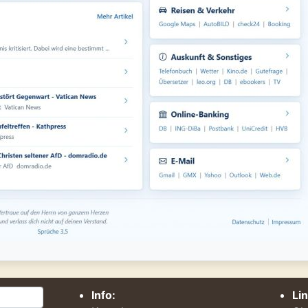
Info:
Li