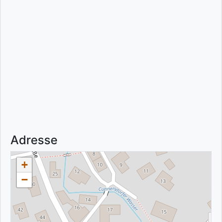
Adresse
+
−