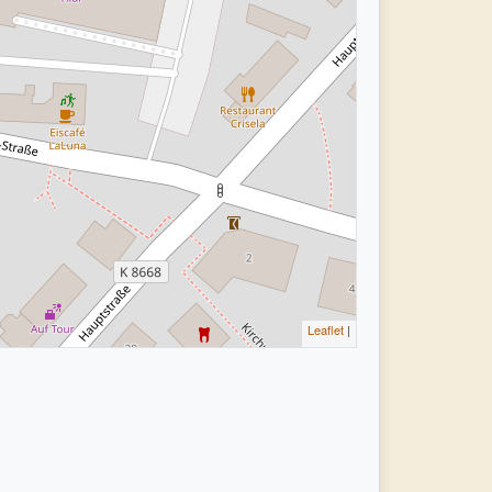
Leaflet
|