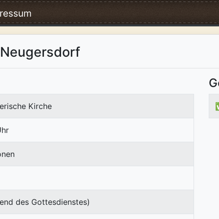
ressum
 Neugersdorf
G
erische Kirche
Uhr
onen
end des Gottesdienstes)