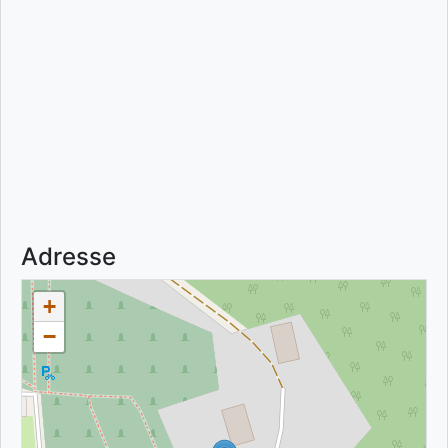
Adresse
+
−