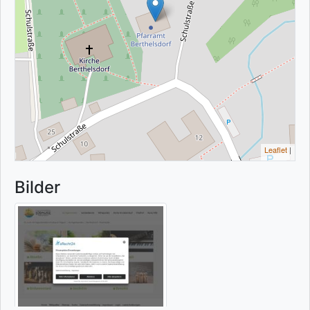
Leaflet
|
Bilder