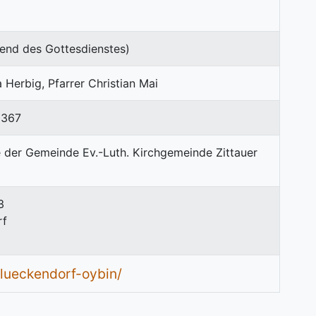
end des Gottesdienstes)
a Herbig, Pfarrer Christian Mai
0367
3
rf
/lueckendorf-oybin/