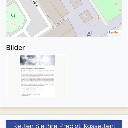
Leaflet
|
Bilder