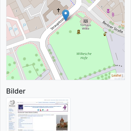
Leaflet
|
Bilder