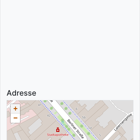
Adresse
+
−