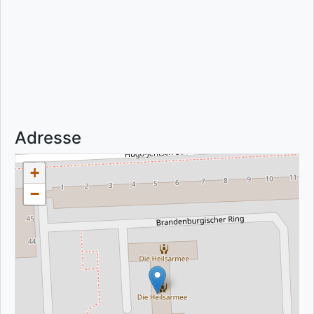
Adresse
+
−