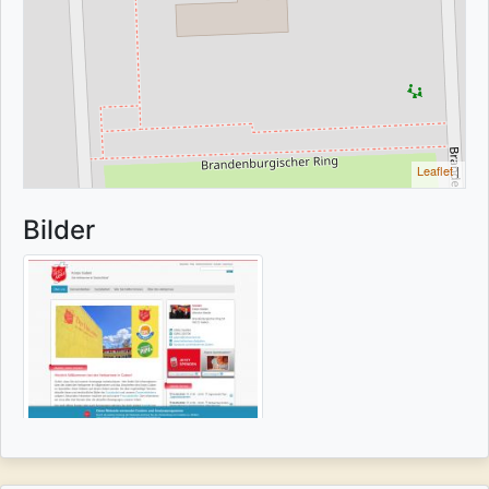
Leaflet
|
Bilder