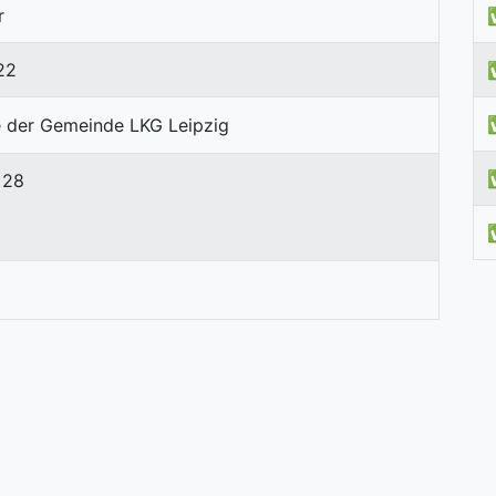
r
22
 28