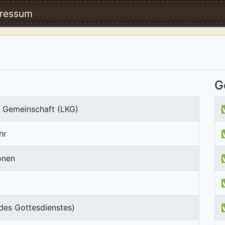
ressum
G
e Gemeinschaft (LKG)
hr
onen
des Gottesdienstes)