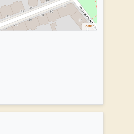
Leaflet
|