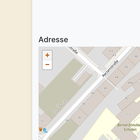
Adresse
+
−