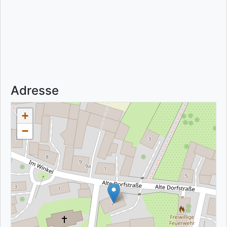
Adresse
+
−