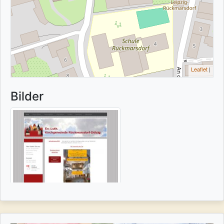
Leaflet
|
Bilder