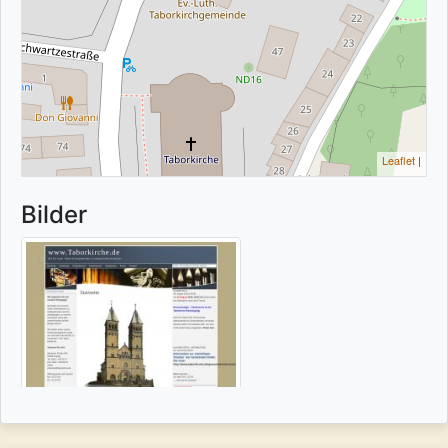
Leaflet
|
Bilder