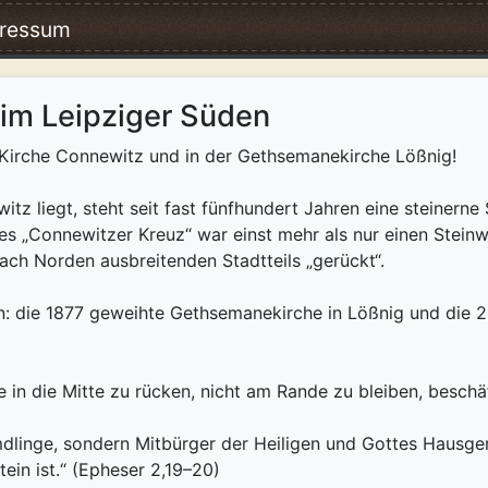
ressum
 im Leipziger Süden
-Kirche Connewitz und in der Gethsemanekirche Lößnig!
z liegt, steht seit fast fünfhundert Jahren eine steinerne 
ses „Connewitzer Kreuz“ war einst mehr als nur einen Stein
ach Norden aus­breiten­den Stadtteils „gerückt“.
 die 1877 geweihte Gethsemanekirche in Lößnig und die 23
 in die Mitte zu rücken, nicht am Rande zu bleiben, beschä
mdlinge, sondern Mitbürger der Heiligen und Gottes Hausge
ein ist.“ (Epheser 2,19–20)