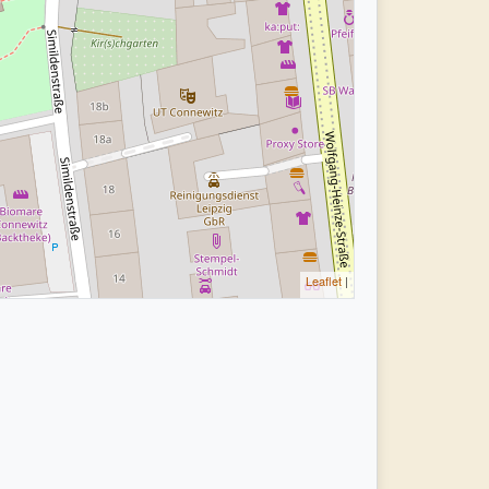
Leaflet
|