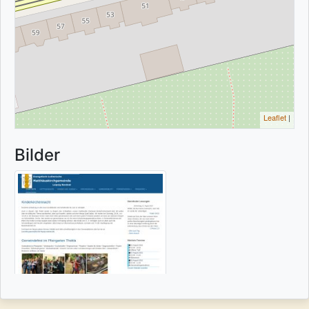
Leaflet
|
Bilder