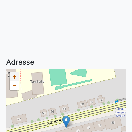
Adresse
+
−