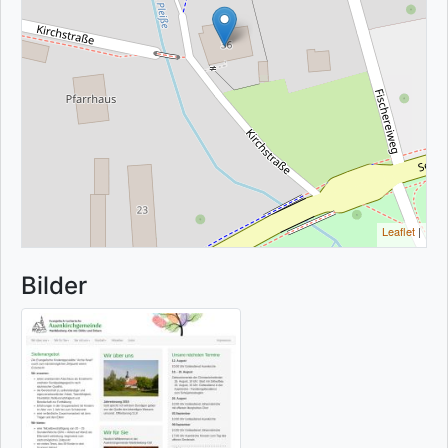
Leaflet
|
Bilder