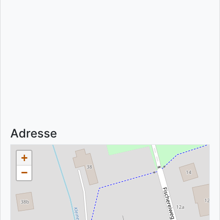
Adresse
+
−