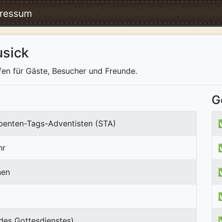
ressum
sick
fen für Gäste, Besucher und Freunde.
G
ebenten-Tags-Adventisten (STA)
hr
nen
des Gottesdienstes)