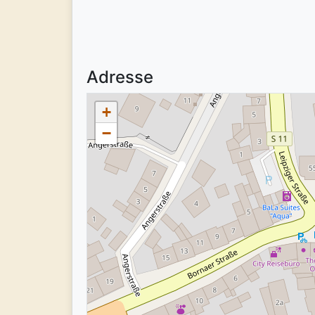
Adresse
+
−