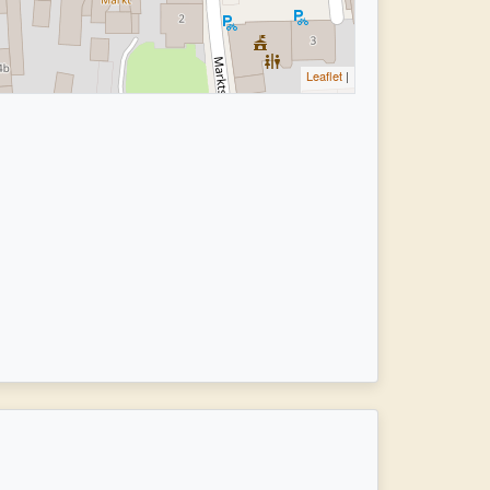
Leaflet
|