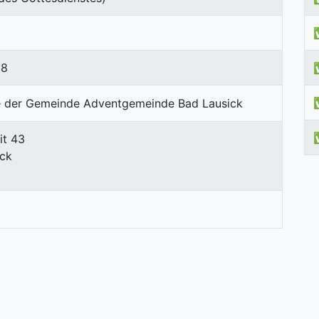
18
it 43
ick