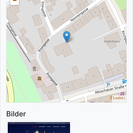
−
Leaflet
|
Bilder