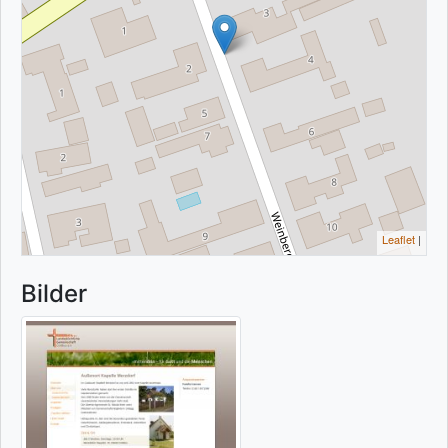
Leaflet
|
Bilder