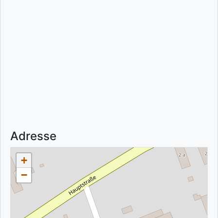
Adresse
+
−