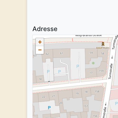
Adresse
+
−