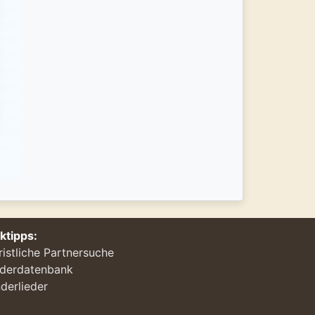
nktipps:
ristliche Partnersuche
ederdatenbank
derlieder