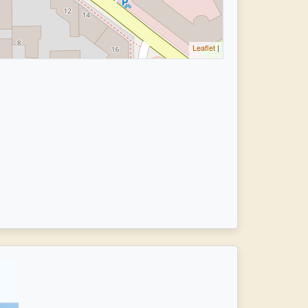
Leaflet
|