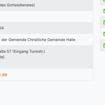
des Gottesdienstes)
64
aße 57 (Eingang Turmstr.)
le)
e.de