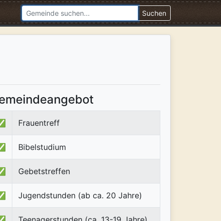
Suchen
emeindeangebot
✅
Frauentreff
✅
Bibelstudium
✅
Gebetstreffen
✅
Jugendstunden (ab ca. 20 Jahre)
✅
Teenagerstunden (ca. 13-19 Jahre)