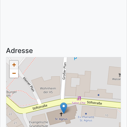
Adresse
+
−