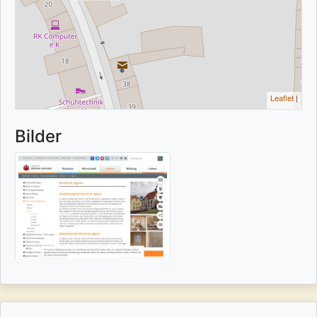
Leaflet
|
Bilder