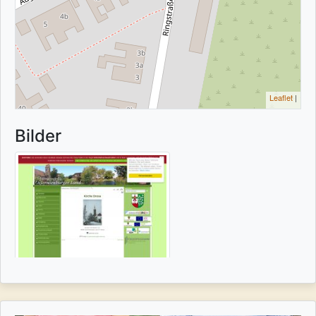
Leaflet
|
Bilder