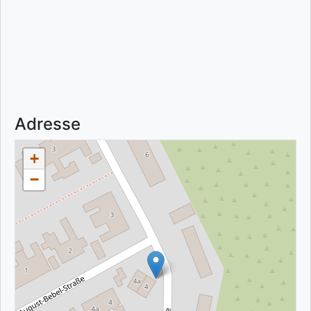
Adresse
+
−