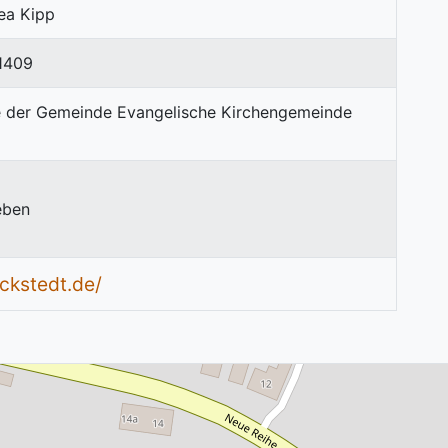
ea Kipp
1409
eben
ckstedt.de/