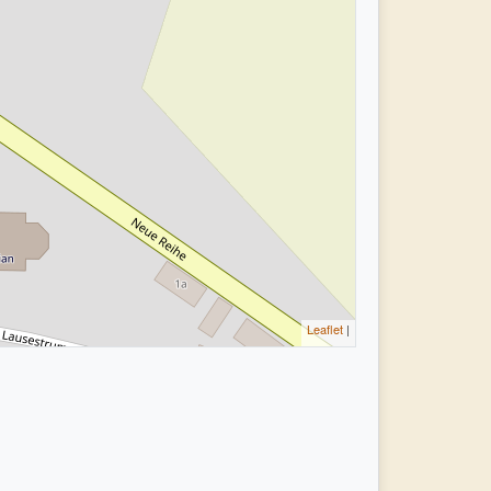
Leaflet
|