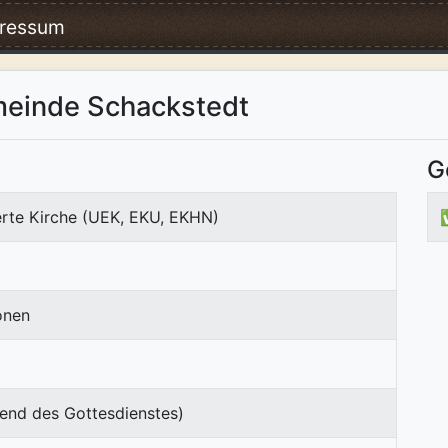
ressum
meinde Schackstedt
G
erte Kirche (UEK, EKU, EKHN)
onen
end des Gottesdienstes)