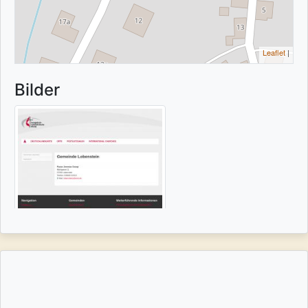
Leaflet
|
Bilder