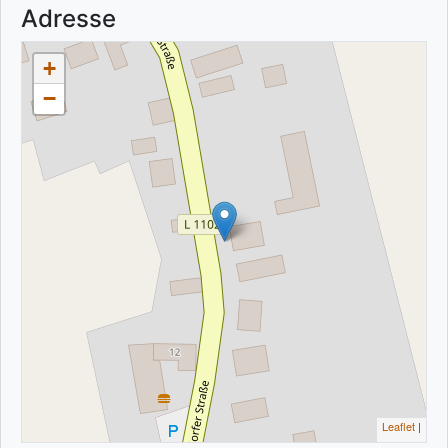
Adresse
+
−
Leaflet
|