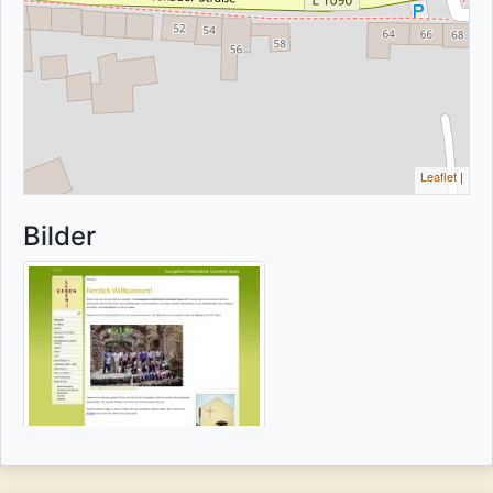
Leaflet
|
Bilder