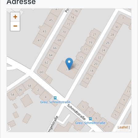
Adresse
+
−
Leaflet
|