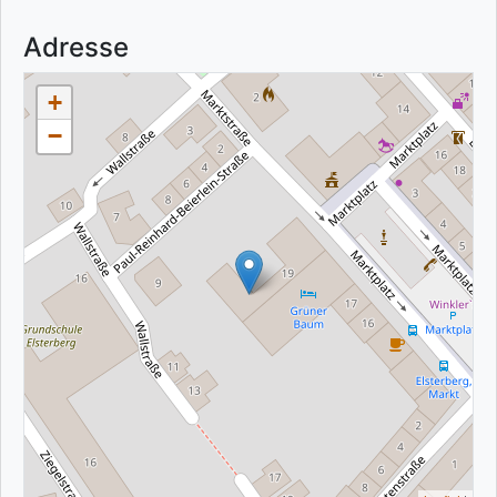
Adresse
+
−