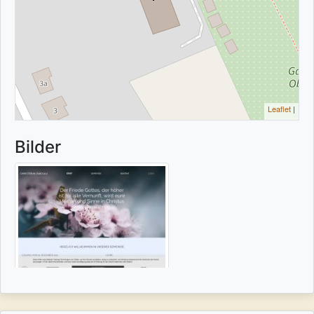
Leaflet
|
Bilder