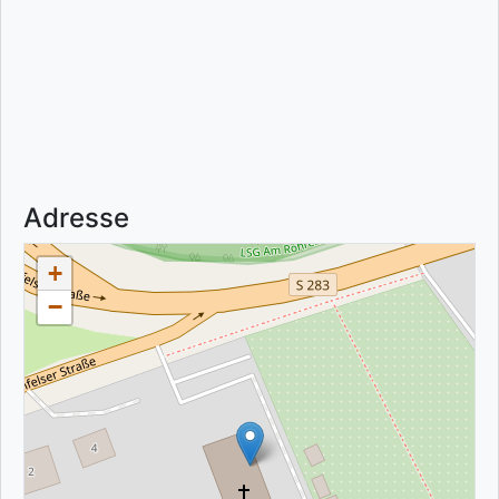
Adresse
+
−