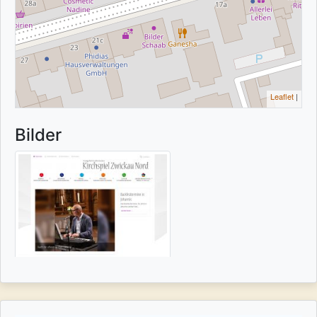
Leaflet
|
Bilder