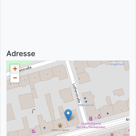
Adresse
+
−