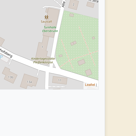
Leaflet
|