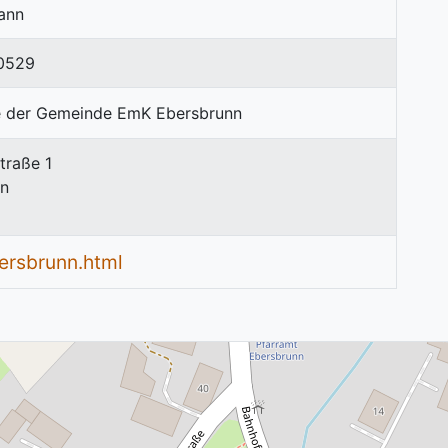
ann
 0529
traße 1
nn
ersbrunn.html