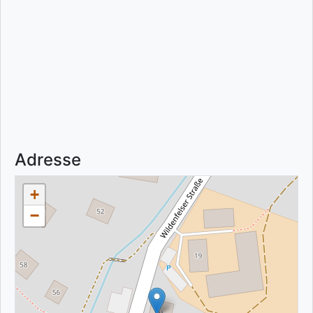
Adresse
+
−