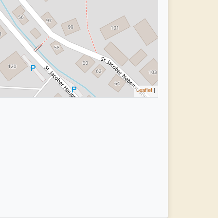
Leaflet
|