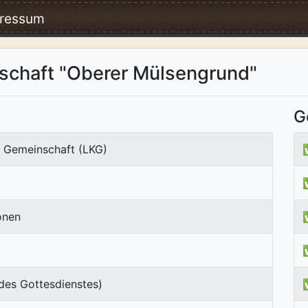
ressum
schaft "Oberer Mülsengrund"
G
e Gemeinschaft (LKG)
onen
des Gottesdienstes)