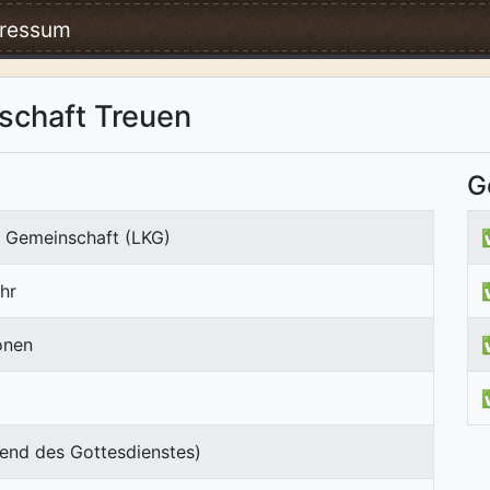
ressum
schaft Treuen
G
e Gemeinschaft (LKG)
hr
onen
end des Gottesdienstes)