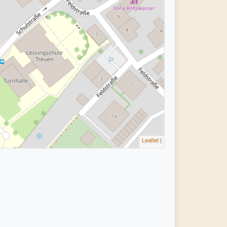
Leaflet
|