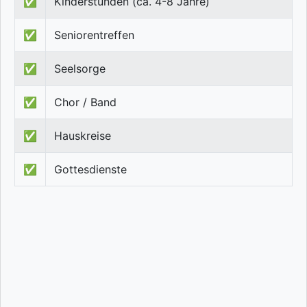
✅
Kinderstunden (ca. 4-8 Jahre)
✅
Seniorentreffen
✅
Seelsorge
✅
Chor / Band
✅
Hauskreise
✅
Gottesdienste