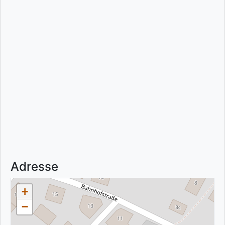
Adresse
+
−