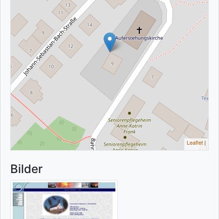
Leaflet
|
Bilder