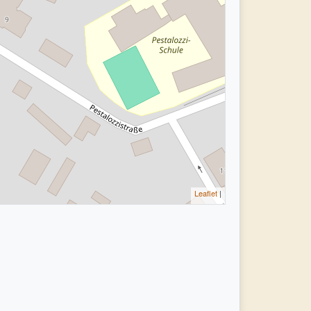
Leaflet
|