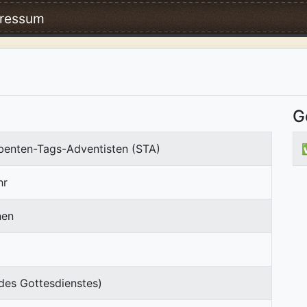
ressum
G
ebenten-Tags-Adventisten (STA)
hr
nen
des Gottesdienstes)