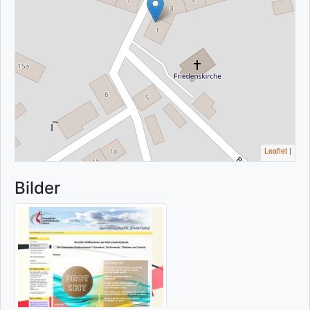
Leaflet
|
Bilder