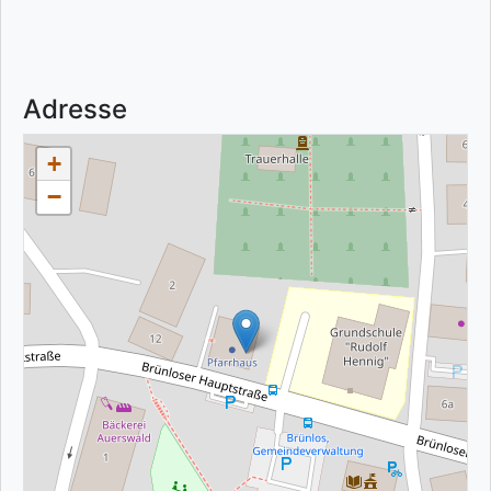
Adresse
+
−