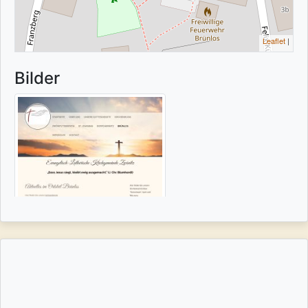
Leaflet
|
Bilder