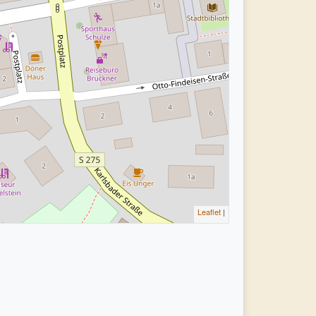
Leaflet
|