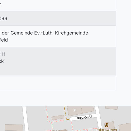
r
096
 11
ck