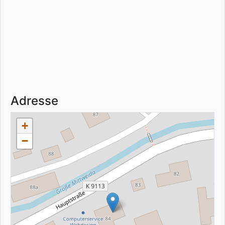
Adresse
+
−