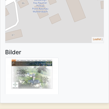
Leaflet
|
Bilder