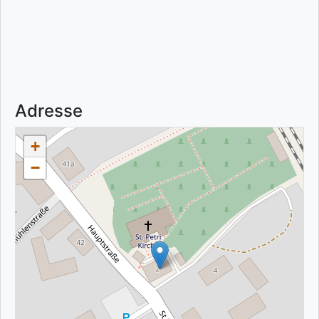
Adresse
+
−